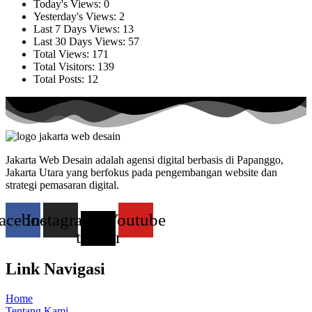
Today's Views:
0
Yesterday's Views:
2
Last 7 Days Views:
13
Last 30 Days Views:
57
Total Views:
171
Total Visitors:
139
Total Posts:
12
Jakarta Web Desain adalah agensi digital berbasis di Papanggo,
Jakarta Utara yang berfokus pada pengembangan website dan
strategi pemasaran digital.
acebook
Instagram
X-
Youtube
twitter
Link Navigasi
Home
Tentang Kami