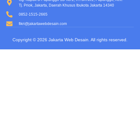
Tj. Priok, Jakarta, Daerah Khusus Ibukota Jakarta 14340
0852-1515-2665
fikri@jakartawebdesain.com
Copyright © 2026
Jakarta Web Desain
. All rights reserved.