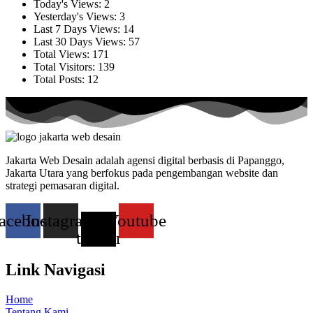
Today's Views:
2
Yesterday's Views:
3
Last 7 Days Views:
14
Last 30 Days Views:
57
Total Views:
171
Total Visitors:
139
Total Posts:
12
Jakarta Web Desain adalah agensi digital berbasis di Papanggo,
Jakarta Utara yang berfokus pada pengembangan website dan
strategi pemasaran digital.
acebook
Instagram
X-
Youtube
twitter
Link Navigasi
Home
Tentang Kami