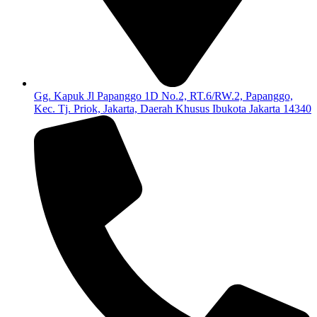
Gg. Kapuk Jl Papanggo 1D No.2, RT.6/RW.2, Papanggo,
Kec. Tj. Priok, Jakarta, Daerah Khusus Ibukota Jakarta 14340