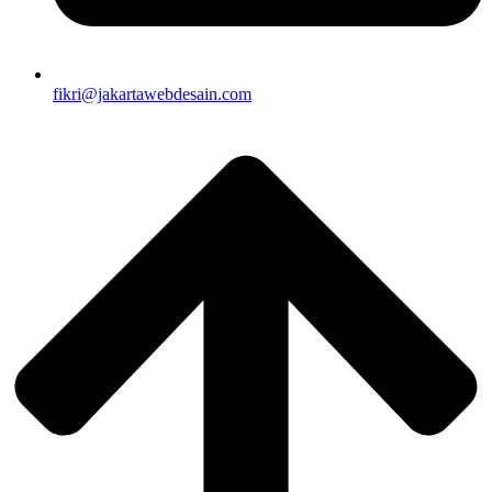
fikri@jakartawebdesain.com