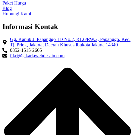
Paket Harga
Blog
Hubungi Kami
Informasi Kontak
Gg. Kapuk Jl Papanggo 1D No.2, RT.6/RW.2, Papanggo, Kec.
Tj. Priok, Jakarta, Daerah Khusus Ibukota Jakarta 14340
0852-1515-2665
fikri@jakartawebdesain.com