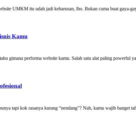
ebsite UMKM itu udah jadi keharusan, lho. Bukan cuma buat gaya-gayaan
isnis Kamu
ahu gimana performa website kamu. Salah satu alat paling powerful yan
fesional
 punya tapi kok rasanya kurang “nendang”? Nah, kamu wajib banget t