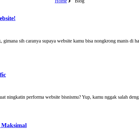
Home
Blog
bsite!
ak, gimana sih caranya supaya website kamu bisa nongkrong manis di 
fic
 buat ningkatin performa website bisnismu? Yup, kamu nggak salah deng
e Maksimal