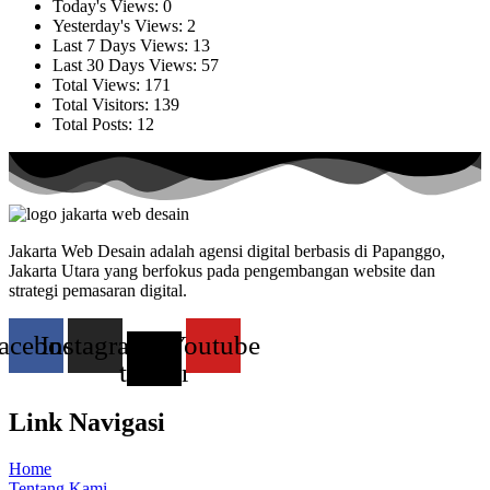
Today's Views:
0
Yesterday's Views:
2
Last 7 Days Views:
13
Last 30 Days Views:
57
Total Views:
171
Total Visitors:
139
Total Posts:
12
Jakarta Web Desain adalah agensi digital berbasis di Papanggo,
Jakarta Utara yang berfokus pada pengembangan website dan
strategi pemasaran digital.
acebook
Instagram
X-
Youtube
twitter
Link Navigasi
Home
Tentang Kami