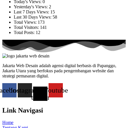
Today's Views:
0
Yesterday's Views:
2
Last 7 Days Views:
15
Last 30 Days Views:
58
Total Views:
173
Total Visitors:
141
Total Posts:
12
Jakarta Web Desain adalah agensi digital berbasis di Papanggo,
Jakarta Utara yang berfokus pada pengembangan website dan
strategi pemasaran digital.
acebook
Instagram
X-
Youtube
twitter
Link Navigasi
Home
Tentang Kami