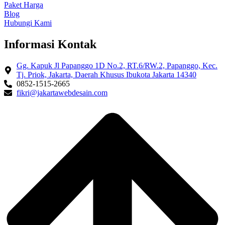
Paket Harga
Blog
Hubungi Kami
Informasi Kontak
Gg. Kapuk Jl Papanggo 1D No.2, RT.6/RW.2, Papanggo, Kec.
Tj. Priok, Jakarta, Daerah Khusus Ibukota Jakarta 14340
0852-1515-2665
fikri@jakartawebdesain.com