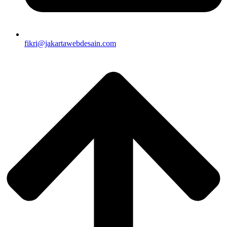
fikri@jakartawebdesain.com