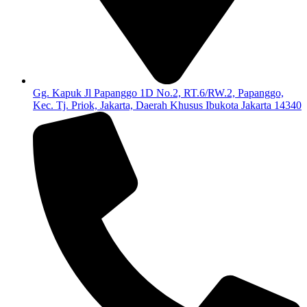
Gg. Kapuk Jl Papanggo 1D No.2, RT.6/RW.2, Papanggo,
Kec. Tj. Priok, Jakarta, Daerah Khusus Ibukota Jakarta 14340