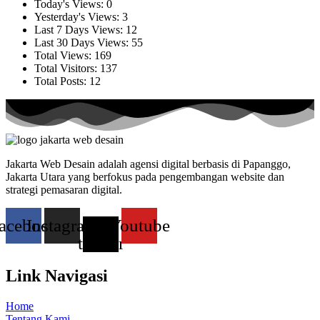
Today's Views:
0
Yesterday's Views:
3
Last 7 Days Views:
12
Last 30 Days Views:
55
Total Views:
169
Total Visitors:
137
Total Posts:
12
Jakarta Web Desain adalah agensi digital berbasis di Papanggo,
Jakarta Utara yang berfokus pada pengembangan website dan
strategi pemasaran digital.
acebook
Instagram
X-
Youtube
twitter
Link Navigasi
Home
Tentang Kami