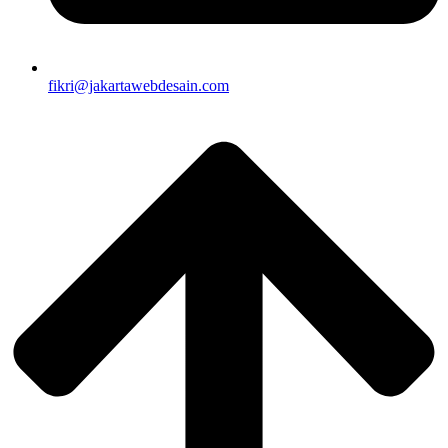
fikri@jakartawebdesain.com