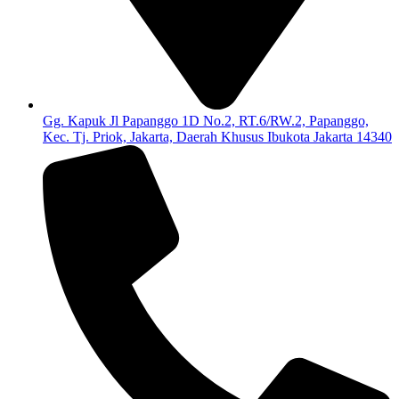
Gg. Kapuk Jl Papanggo 1D No.2, RT.6/RW.2, Papanggo,
Kec. Tj. Priok, Jakarta, Daerah Khusus Ibukota Jakarta 14340