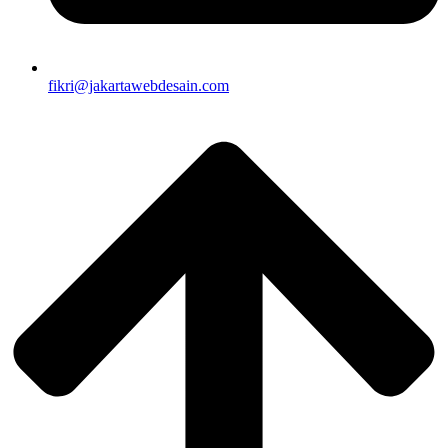
fikri@jakartawebdesain.com