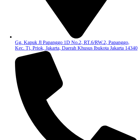
Gg. Kapuk Jl Papanggo 1D No.2, RT.6/RW.2, Papanggo,
Kec. Tj. Priok, Jakarta, Daerah Khusus Ibukota Jakarta 14340